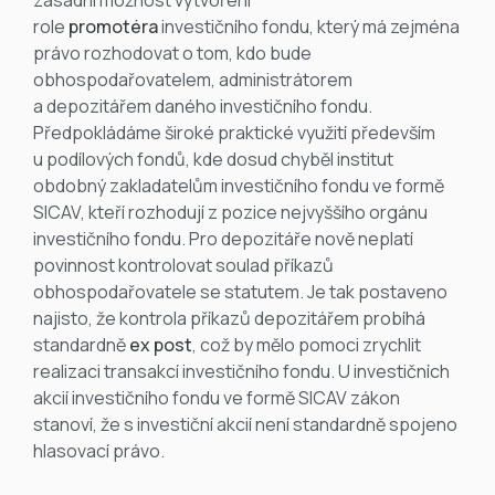
zásadní možnost vytvoření
role
promotéra
investičního fondu, který má zejména
právo rozhodovat o tom, kdo bude
obhospodařovatelem, administrátorem
a depozitářem daného investičního fondu.
Předpokládáme široké praktické využití především
u podílových fondů, kde dosud chyběl institut
obdobný zakladatelům investičního fondu ve formě
SICAV, kteří rozhodují z pozice nejvyššího orgánu
investičního fondu. Pro depozitáře nově neplatí
povinnost kontrolovat soulad příkazů
obhospodařovatele se statutem. Je tak postaveno
najisto, že kontrola příkazů depozitářem probíhá
standardně
ex post
, což by mělo pomoci zrychlit
realizaci transakcí investičního fondu. U investičních
akcií investičního fondu ve formě SICAV zákon
stanoví, že s investiční akcií není standardně spojeno
hlasovací právo.