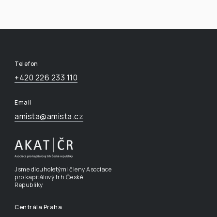
Telefon
+420 226 233 110
Email
amista@amista.cz
Jsme dlouholetými členy Asociace
pro kapitálový trh České
Republiky
Centrála Praha