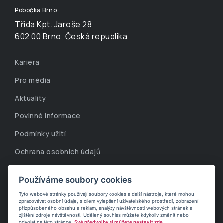
Pobočka Brno
Třída Kpt. Jaroše 28
602 00 Brno, Česká republika
Kariéra
Pro média
Aktuality
Povinné informace
Podmínky užití
Ochrana osobních údajů
Whistleblowing linka
Používáme soubory cookies
Korporátní informace
Tyto webové stránky používají soubory cookies a další nástroje, které mohou
zpracovávat osobní údaje, s cílem vylepšení uživatelského prostředí, zobrazení
Cookies
přizpůsobeného obsahu a reklam, analýzy návštěvnosti webových stránek a
zjištění zdroje návštěvnosti. Udělený souhlas můžete kdykoliv změnit nebo
odvolat na této stránce.
Své předvolby si můžete nastavit zde.