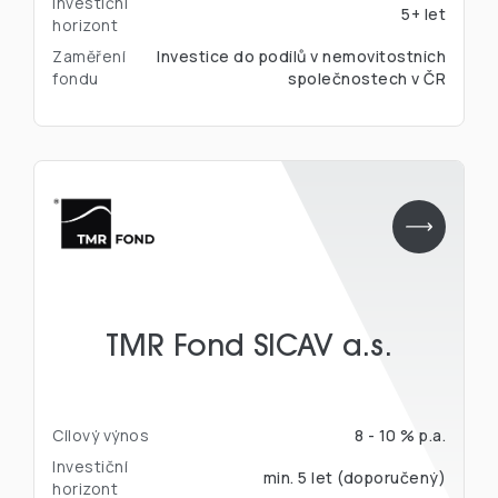
Investiční
5+ let
horizont
Zaměření
Investice do podílů v nemovitostních
fondu
společnostech v ČR
TMR Fond SICAV a.s.
Cílový výnos
8 - 10 % p.a.
Investiční
min. 5 let (doporučený)
horizont