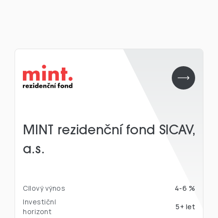
MINT rezidenční fond SICAV,
a.s.
Cílový výnos
4-6 %
Investiční
5+ let
horizont