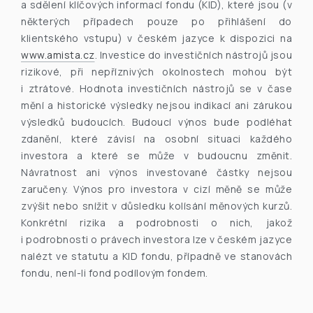
a sdělení klíčových informací fondu (KID), které jsou (v
některých případech pouze po přihlášení do
klientského vstupu) v českém jazyce k dispozici na
www.amista.cz
. Investice do investičních nástrojů jsou
rizikové, při nepříznivých okolnostech mohou být
i ztrátové. Hodnota investičních nástrojů se v čase
mění a historické výsledky nejsou indikací ani zárukou
výsledků budoucích. Budoucí výnos bude podléhat
zdanění, které závisí na osobní situaci každého
investora a které se může v budoucnu změnit.
Návratnost ani výnos investované částky nejsou
zaručeny. Výnos pro investora v cizí měně se může
zvýšit nebo snížit v důsledku kolísání měnových kurzů.
Konkrétní rizika a podrobnosti o nich, jakož
i podrobnosti o právech investora lze v českém jazyce
nalézt ve statutu a KID fondu, případně ve stanovách
fondu, není-li fond podílovým fondem.