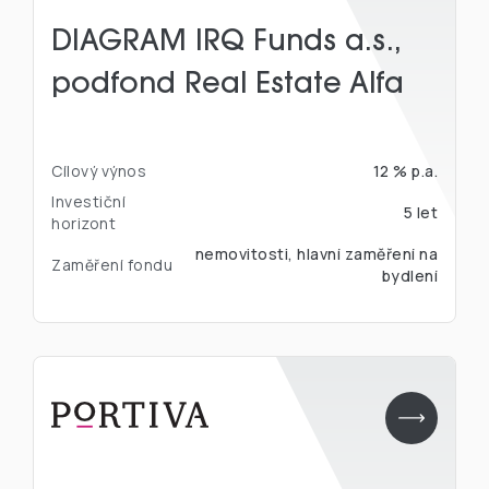
DIAGRAM IRQ Funds a.s.,
podfond Real Estate Alfa
Cílový výnos
12 % p.a.
Investiční
5 let
horizont
nemovitosti, hlavní zaměření na
Zaměření fondu
bydlení