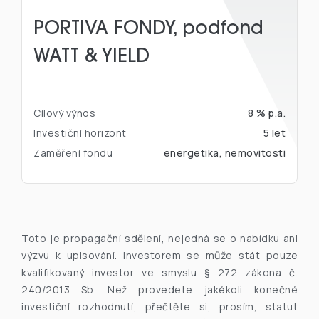
PORTIVA FONDY, podfond
WATT & YIELD
Cílový výnos
8 % p.a.
Investiční horizont
5 let
Zaměření fondu
energetika, nemovitosti
Toto je propagační sdělení, nejedná se o nabídku ani
výzvu k upisování. Investorem se může stát pouze
kvalifikovaný investor ve smyslu § 272 zákona č.
240/2013 Sb. Než provedete jakékoli konečné
investiční rozhodnutí, přečtěte si, prosím, statut