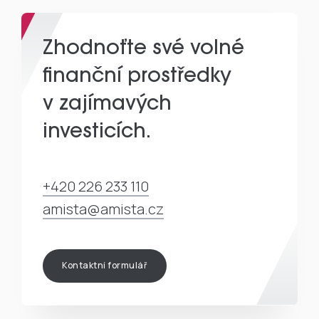
Zhodnoťte své volné
finanční prostředky
v zajímavých
investicích.
+420 226 233 110
amista@amista.cz
Kontaktní formulář