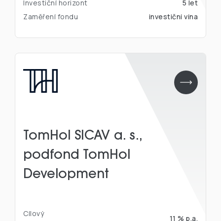
Investiční horizont
5 let
Zaměření fondu
investiční vína
TomHol SICAV a. s.,
podfond TomHol
Development
Cílový
11 % p.a.