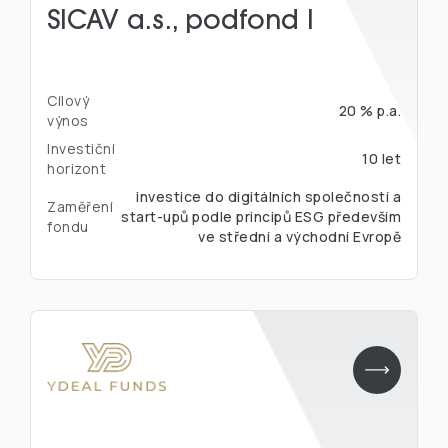
SICAV a.s., podfond I
Cílový
20 % p.a.
výnos
Investiční
10 let
horizont
investice do digitálních společností a
Zaměření
start-upů podle principů ESG především
fondu
ve střední a východní Evropě