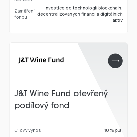
investice do technologií blockchain,
Zaměření
decentralizovaných financí a digitálních
fondu
aktiv
J&T Wine Fund otevřený
podílový fond
Cílový výnos
10 % p.a.