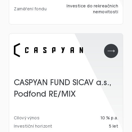
Investice do rekreačních
Zaměření fondu
nemovitostí
CASPYAN FUND SICAV a.s.,
Podfond RE/MIX
Cílový výnos
10 % p.a.
Investiční horizont
5 let