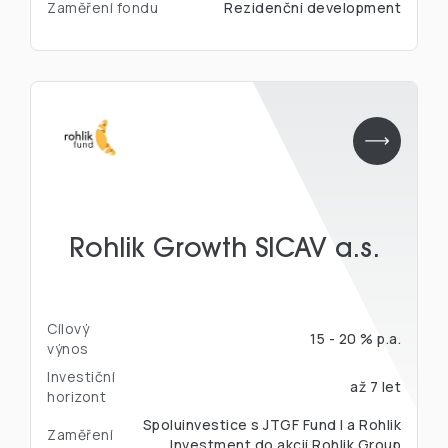
Zaměření fondu
Rezidenční development
Rohlik Growth SICAV a.s.
Cílový
15 - 20 % p.a.
výnos
Investiční
až 7 let
horizont
Spoluinvestice s JTGF Fund I a Rohlik
Zaměření
Investment do akcií Rohlik Group