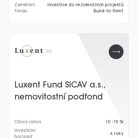
Zaměření
Investice do rezidenčních projektů
fondu
Build-to-Rent
Luxent Fund SICAV a.s.,
nemovitostní podfond
Cílový výnos
10 -15 %
Investiční
4 roky
horizont