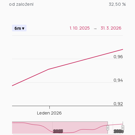
od založení
32,50 %
Chart
1. 10. 2025
→
31. 3. 2026
6m ▾
Combination chart with 2 data series.
The chart has 2 X axes displaying Time, and navigator-x-a
0,96
The chart has 2 Y axes displaying values, and navigator-y-
0,94
0,92
Leden 2026
2023
2023
2026
2026