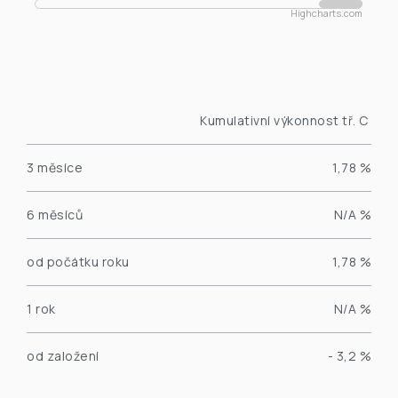
Highcharts.com
End of interactive chart.
Kumulativní výkonnost tř. C
3 měsíce
1,78 %
6 měsíců
N/A %
od počátku roku
1,78 %
1 rok
N/A %
od založení
- 3,2 %