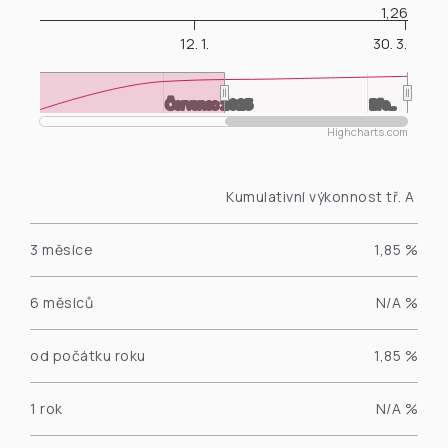
1,26
12. 1.
30. 3.
Červenec 2025
Červenec 2025
Bře…
Bře…
Highcharts.com
End of interactive chart.
Kumulativní výkonnost tř. A
3 měsíce
1,85 %
6 měsíců
N/A %
od počátku roku
1,85 %
1 rok
N/A %