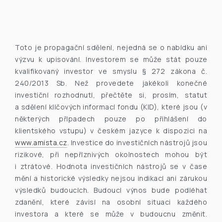
Toto je propagační sdělení, nejedná se o nabídku ani
výzvu k upisování. Investorem se může stát pouze
kvalifikovaný investor ve smyslu § 272 zákona č.
240/2013 Sb. Než provedete jakékoli konečné
investiční rozhodnutí, přečtěte si, prosím, statut
a sdělení klíčových informací fondu (KID), které jsou (v
některých případech pouze po přihlášení do
klientského vstupu) v českém jazyce k dispozici na
www.amista.cz
. Investice do investičních nástrojů jsou
rizikové, při nepříznivých okolnostech mohou být
i ztrátové. Hodnota investičních nástrojů se v čase
mění a historické výsledky nejsou indikací ani zárukou
výsledků budoucích. Budoucí výnos bude podléhat
zdanění, které závisí na osobní situaci každého
investora a které se může v budoucnu změnit.