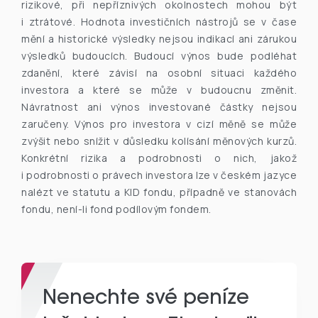
rizikové, při nepříznivých okolnostech mohou být
i ztrátové. Hodnota investičních nástrojů se v čase
mění a historické výsledky nejsou indikací ani zárukou
výsledků budoucích. Budoucí výnos bude podléhat
zdanění, které závisí na osobní situaci každého
investora a které se může v budoucnu změnit.
Návratnost ani výnos investované částky nejsou
zaručeny. Výnos pro investora v cizí měně se může
zvýšit nebo snížit v důsledku kolísání měnových kurzů.
Konkrétní rizika a podrobnosti o nich, jakož
i podrobnosti o právech investora lze v českém jazyce
nalézt ve statutu a KID fondu, případně ve stanovách
fondu, není-li fond podílovým fondem.
Nenechte své peníze