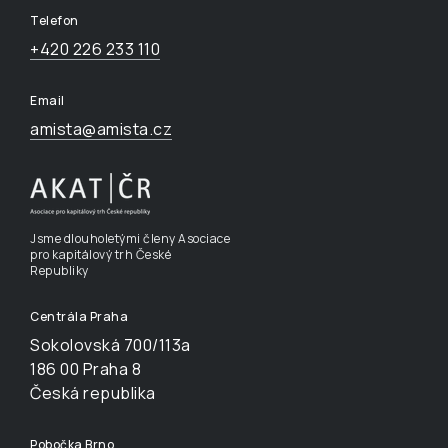
Telefon
+420 226 233 110
Email
amista@amista.cz
Jsme dlouholetými členy Asociace
pro kapitálový trh České
Republiky
Centrála Praha
Sokolovská 700/113a
186 00 Praha 8
Česká republika
Pobočka Brno