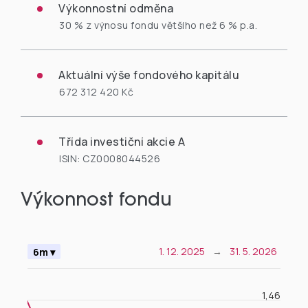
Výkonnostní odměna
30 % z výnosu fondu většího než 6 % p.a.
Aktuální výše fondového kapitálu
672 312 420 Kč
Třída investiční akcie A
ISIN: CZ0008044526
Výkonnost fondu
Chart
1. 12. 2025
→
31. 5. 2026
6m ▾
Combination chart with 2 data series.
1,46