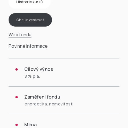
Histrorie kurzů
Chci investovat
Web fondu
Povinné informace
Cílový výnos
8 % p.a.
Zaměření fondu
energetika, nemovitosti
Měna