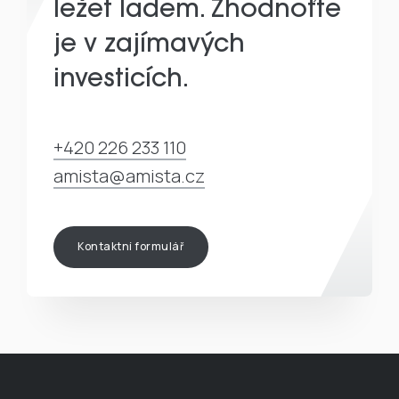
ležet ladem. Zhodnoťte
je v zajímavých
investicích.
+420 226 233 110
amista@amista.cz
Kontaktní formulář