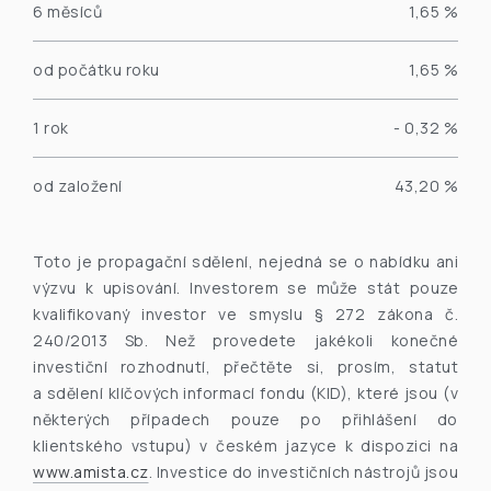
6 měsíců
1,65 %
od počátku roku
1,65 %
1 rok
- 0,32 %
od založení
43,20 %
Toto je propagační sdělení, nejedná se o nabídku ani
výzvu k upisování. Investorem se může stát pouze
kvalifikovaný investor ve smyslu § 272 zákona č.
240/2013 Sb. Než provedete jakékoli konečné
investiční rozhodnutí, přečtěte si, prosím, statut
a sdělení klíčových informací fondu (KID), které jsou (v
některých případech pouze po přihlášení do
klientského vstupu) v českém jazyce k dispozici na
www.amista.cz
. Investice do investičních nástrojů jsou