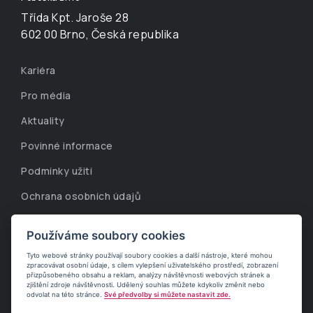
Třída Kpt. Jaroše 28
602 00 Brno, Česká republika
Kariéra
Pro média
Aktuality
Povinné informace
Podmínky užití
Ochrana osobních údajů
Whistleblowing linka
Používáme soubory cookies
Korporátní informace
Tyto webové stránky používají soubory cookies a další nástroje, které mohou
zpracovávat osobní údaje, s cílem vylepšení uživatelského prostředí, zobrazení
Cookies
přizpůsobeného obsahu a reklam, analýzy návštěvnosti webových stránek a
zjištění zdroje návštěvnosti. Udělený souhlas můžete kdykoliv změnit nebo
odvolat na této stránce.
Své předvolby si můžete nastavit zde.
Moje AMISTA
English